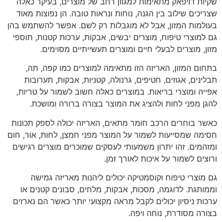
שקיות דויפאק מתאימות למגוון רחב של מוצרים, בעיקר כאלה
שצריכים שילוב בין הגנה, נוחות ונראות טובה. הן נפוצות מאוד
בעולמות המזון, אבל לא מוגבלות רק לשם. אפשר להשתמש בהן
גם למוצרי טיפוח, מוצרים יבשים, אבקות, ערכות קטנות, תוספי
מזון, מוצרים לבעלי חיים ומוצרים תעשייתיים מסוימים.
בתחום המזון, האריזה הזו מתאימה למוצרים כמו קפה, תה,
תבלינים, אגוזים, חטיפים, גרנולה, קטניות, אבקות, תערובות
אפייה ומוצרי בריאות. במוצרים כאלה חשוב לשמור על טריות,
להגן מפני לחות ולהציג את המוצר בצורה ברורה ומושכת.
כאשר בוחרים הרכב חומר מתאים, האריזה יכולה לספק תכונות
חסימה שמסייעות לשמור על המוצר מפני חמצן, לחות, אור, חום
ומזהמים. זהו יתרון משמעותי לעסקים שמוכרים מוצרים רגישים
ורוצים לשמור על איכות לאורך זמן.
גם מוצרי טיפוח וקוסמטיקה יכולים ליהנות מאריזה גמישה
וממותגת. לדוגמה, מסכות, אבקות, מלחים, סבונים קטנים או
ערכות ניסיון יכולים לקבל מראה מקצועי יותר כאשר הם נארזים
בצורה מסודרת, נוחה ויפה.