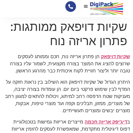
לתוכן
צור קשר
האריזות שלנו
דף הבית
מידע מקצועי
שקיות דויפאק ממותגות:
פתרון אריזה נוח
שקיות דויפאק
הן פתרון אריזה נוח, חכם וממותג לעסקים
שרוצים להציג את המוצר בצורה מקצועית, לשמור עליו בצורה
טובה יותר וליצור חוויית לקוח איכותית כבר מהרגע הראשון.
היתרון הגדול של שקיות דויפאק הוא השילוב בין נראות חזקה על
המדף לבין שימוש פרקטי ביום יום. הן עומדות בצורה יציבה,
מעניקות שטח הדפסה רחב למיתוג, ויכולות להתאים למגוון רחב
של מוצרים, ממזון, תבלינים וקפה ועד מוצרי טיפוח, אבקות,
מוצרים יבשים ומוצרים תעשייתיים.
ב
דיג'יפק אריזה חכמה
מייצרים אריזות גמישות בטכנולוגיית
דפוס דיגיטלית מתקדמת, שמאפשרת לעסקים להזמין אריזות