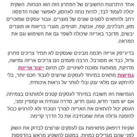
אחד היתרונות החשובים של הפתרון הזה הוא הנוחות. השקית
יכולה לעמוד לבד, להיות נוחה לאחסון, לאפשר שטח הדפסה
רחב ולהתאים לסוגים שונים של מוצרים. עבור עסקים שמוכרים
מזון, תבלינים, קפה, אבקות, חטיפים, מוצרי בריאות או מוצרים
יבשים, מדובר באריזה שיכולה לשפר גם את השימוש וגם את
המראה.
בדיג'יפק אריזה חכמה מבינים שעסקים לא תמיד צריכים פתרון
גדול, כבד או מסורבל. הרבה פעמים הם צריכים אריזה גמישה,
מדויקת, ממותגת ומוכנה לשינויים. לכן תחום
ייצור אריזות
גמישות
מתאים במיוחד לעסקים שרוצים לעבוד חכם יותר, בלי
להיתקע עם מלאי ענק ובלי לוותר על נראות איכותית.
הגמישות הזו חשובה במיוחד לעסקים קטנים ולמותגים בצמיחה.
אם יש מוצר חדש, טעם חדש, סדרה עונתית או קמפיין זמני,
העסק יכול להתאים את האריזה לצורך הנוכחי ולא להרגיש כבול
להזמנה גדולה אחת שמכתיבה את כל הדרך קדימה.
שקיות דויפאק מתאימות גם לעסקים שרוצים לבדוק את השוק
לפני שהם מגדילים כמויות. במקום להשקיע מראש בהדפסות