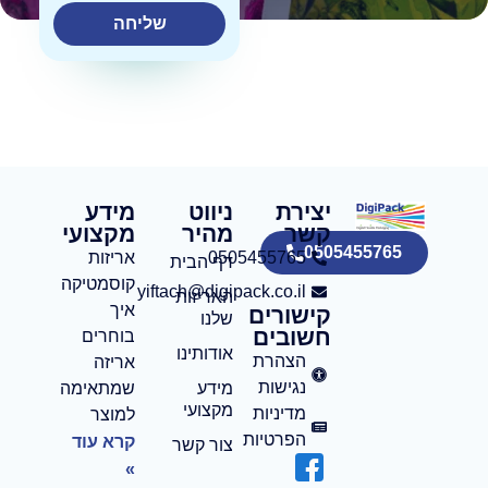
שליחה
יצירת
ניווט
מידע
קשר
מהיר
מקצועי
0505455765
0505455765
אריזות
דף הבית
קוסמטיקה:
yiftach@digipack.co.il
האריזות
איך
קישורים
שלנו
חשובים
בוחרים
אודותינו
הצהרת
אריזה
נגישות
מידע
שמתאימה
מקצועי
מדיניות
למוצר
הפרטיות
קרא עוד
צור קשר
»