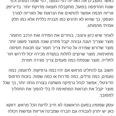
כאשר מעצבים את האריזה לפי המוצר, לפי שפת המותג ולפי
שטח ההדפסה בפועל, מתקבלת תוצאה מדויקת יותר. בדיג'יפק
אריזה חכמה אפשר להתאים את הנראות של האריזה לצורך
העסקי, כך שהיא לא תרגיש כמו תבנית כללית אלא כמו חלק
אמיתי מהמותג.
לאחר שיש כיוון עיצובי, בוחרים את המידה ואת הרכב החומר.
מוצר שצריך הגנה גבוהה יקבל פתרון שונה ממוצר פשוט יותר.
מוצר שדורש שמירה על טריות צריך חומר עם תכונות חסימה
מתאימות. מוצר שרוצים לתלות בנקודת מכירה יכול לדרוש חור
לתלייה. מוצר שנפתח כמה פעמים צריך סגירה חוזרת.
חשוב גם להחליט מראש אם יהיו כמה גרפיקות. לדוגמה, כמה
טעמים, כמה גדלים, כמה סדרות או כמה שפות. בזכות הדפוס
הדיגיטלי, אפשר לנהל גרפיקה משתנה בצורה נוחה יותר, כך שכל
מוצר יקבל את הנראות המתאימה לו בלי להפוך את התהליך
למסובך.
עסק שמזמין בפעם הראשונה לא חייב לדעת הכל מראש. דווקא
כאן יש יתרון לעבודה עם חברה שמבינה אריזות גמישות ויכולה