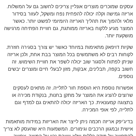
עסקים שמוכרים מוצרים אונליין צריכים לחשוב גם על המשלוח.
אריזה גמישה וקלה יכולה להפחית נפח ומשקל, לעזור בסידור
מלאי ולהפוך את תהליך האריזה היומיומי לפשוט יותר. כאשר
המוצר מגיע ללקוח באריזה ממותגת, גם חוויית הפתיחה מרגישה
מושקעת יותר.
שקיות דויפאק מתאימות במיוחד כאשר יש צורך בסגירה חוזרת.
לקוחות רבים לא משתמשים בכל המוצר בבת אחת, ולכן אריזה
שניתן לפתוח ולסגור שוב יכולה לשפר את חוויית השימוש. זה
חשוב בקפה, תבלינים, אבקות, מזון לבעלי חיים ומוצרים יבשים
נוספים.
אפשרות נוספת היא הוספת חור לתלייה. זה מתאים לעסקים
שרוצים להציג את המוצר על מתקן בחנות, בנקודת מכירה או
בתצוגה קמעונאית. כך האריזה יכולה להתאים גם למדף וגם
לתלייה, לפי אופי המכירה.
בדיג'יפק אריזה חכמה ניתן לייצר את האריזות במידות מותאמות
אישית ובמגוון הרכבים וגימורים. המשמעות היא שהעסק לא צריך
להתפשר על מידה כללית שלא יושבת נכון על המוצר. אפשר