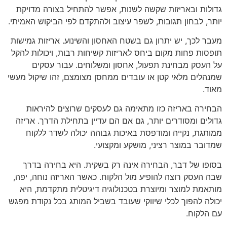
גדולות ובאריזות שקשה לשנות, אפשר להתחיל בצורה מדויקת
יותר, לבחון תגובות, לשפר עיצוב ולהתקדם לפי הביקוש האמיתי.
מעבר לכך, יש יתרון גם בשטח האחסון והשינוע. אריזות גמישות
תופסות פחות מקום ביחס לאריזות קשיחות רבות, ויכולות להקל
על העסק מבחינת תפעול, אחסון ומשלוחים. עבור עסקים
שמנהלים מלאי קטן או עובדים ממחסן מצומצם, זהו שיקול מעשי
מאוד.
הבחירה באריזה כזו מתאימה גם לעסקים שרוצים להיראות
גדולים ומסודרים יותר, גם אם הם עדיין בתחילת הדרך. אריזה
ממותגת, נקייה ומודפסת באיכות גבוהה יכולה לשדר ללקוח
שמדובר במוצר רציני, מושקע ומקצועי.
בסופו של דבר, הבחירה אינה רק בשקית. היא בחירה בדרך
שבה העסק רוצה להופיע מול הלקוח. כאשר האריזה נוחה, יפה,
מותאמת למוצר ומיוצרת בטכנולוגיה דיגיטלית מתקדמת, היא
יכולה להפוך לכלי שיווקי שעובד בשביל המותג בכל נקודת מפגש
עם הלקוח.