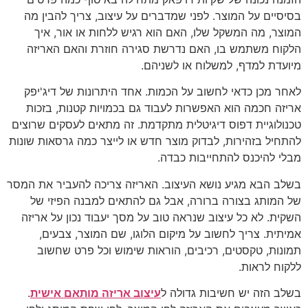
בסיסיים על המוצר. לפני שמדברים על עיצוב, צריך להבין מה
המוצר, מה המשקל שלו, האם הוא רגיש ללחות או אור, איך
הלקוח משתמש בו, האם נדרשת סגירה חוזרת והאם האריזה
מיועדת למדף, למשלוח או לשניהם.
לאחר מכן כדאי לחשוב על הכמות. אחד היתרונות של דיג'יפק
אריזה חכמה הוא האפשרות לעבוד גם בכמויות קטנות, בזכות
טכנולוגיית דפוס דיגיטלית מתקדמת. זה מתאים לעסקים שרוצים
להתחיל בזהירות, לבדוק מוצר חדש או לייצר כמה גרסאות שונות
מבלי להיכנס להתחייבות כבדה.
בשלב הבא מגיע נושא העיצוב. האריזה צריכה להעביר את המסר
של המותג בצורה ברורה, אבל גם להתאים למבנה הפיזי של
השקית. לא כל עיצוב שנראה טוב על מסך יעבוד נכון על אריזה
אמיתית. צריך לחשוב על מיקום הלוגו, שם המוצר, צבעים,
תמונות, טקסטים, רכיבים, הוראות שימוש וכל פרט שחשוב
ללקוח לראות.
בשלב הזה יש חשיבות גדולה ל
עיצוב אריזה מותאם אישית
.