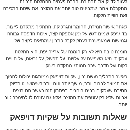
לעזור לדייק את הבחירה. הרבה פעמים ההחלטה הנכונה
מתקבלת אחרי שמבינים טוב יותר את המוצר, את שיטת המכירה
ואת חוויית הלקוח.
לאחר אישור המידה, החומר והגרפיקה, התהליך מתקדם לייצור.
בדיג'יפק שמים דגש על זמן אספקה קצר, איכות הדפסה גבוהה
וגמישות שמאפשרת לעסק לקבל פתרון שמתאים לקצב שלו.
הזמנה טובה היא לא רק הזמנה של אריזה יפה. היא החלטה
עסקית. היא משפיעה על עלויות, על תפעול, על נראות, על חוויית
לקוח ועל הדרך שבה המותג מתקדם בשוק.
כאשר התהליך נעשה נכון, שקיות דויפאק ממותגות יכולות להפוך
את המוצר לברור יותר, מושך יותר ונוח יותר לשימוש. זו בדיוק
הסיבה שעסקים רבים בוחרים בפתרון הזה כאשר הם רוצים
אריזה שלא רק עוטפת את המוצר, אלא גם עוזרת לו להימכר טוב
יותר.
שאלות תשובות על שקיות דויפאק
לפני שמחליטים על אריזה למוצר, כדאי להבין איך שקיות דויפאק