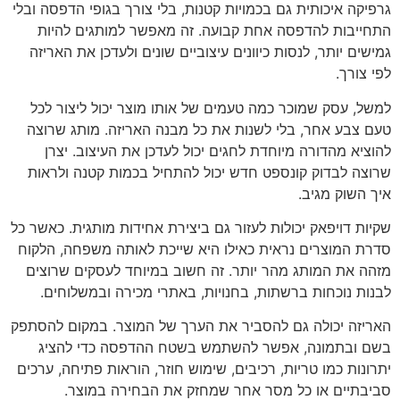
גרפיקה איכותית גם בכמויות קטנות, בלי צורך בגופי הדפסה ובלי
התחייבות להדפסה אחת קבועה. זה מאפשר למותגים להיות
גמישים יותר, לנסות כיוונים עיצוביים שונים ולעדכן את האריזה
לפי צורך.
למשל, עסק שמוכר כמה טעמים של אותו מוצר יכול ליצור לכל
טעם צבע אחר, בלי לשנות את כל מבנה האריזה. מותג שרוצה
להוציא מהדורה מיוחדת לחגים יכול לעדכן את העיצוב. יצרן
שרוצה לבדוק קונספט חדש יכול להתחיל בכמות קטנה ולראות
איך השוק מגיב.
שקיות דויפאק יכולות לעזור גם ביצירת אחידות מותגית. כאשר כל
סדרת המוצרים נראית כאילו היא שייכת לאותה משפחה, הלקוח
מזהה את המותג מהר יותר. זה חשוב במיוחד לעסקים שרוצים
לבנות נוכחות ברשתות, בחנויות, באתרי מכירה ובמשלוחים.
האריזה יכולה גם להסביר את הערך של המוצר. במקום להסתפק
בשם ובתמונה, אפשר להשתמש בשטח ההדפסה כדי להציג
יתרונות כמו טריות, רכיבים, שימוש חוזר, הוראות פתיחה, ערכים
סביבתיים או כל מסר אחר שמחזק את הבחירה במוצר.