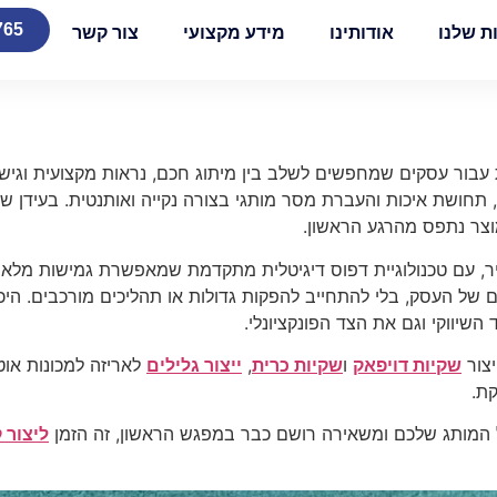
765
ת שלנו
אודותינו
מידע מקצועי
צור קשר
בור עסקים שמחפשים לשלב בין מיתוג חכם, נראות מקצועית וגישה 
ח, תחושת איכות והעברת מסר מותגי בצורה נקייה ואותנטית. בעידן 
צר נתפס מהרגע הראשון.
ר, עם טכנולוגיית דפוס דיגיטלית מתקדמת שמאפשרת גמישות מלאה ב
ים של העסק, בלי להתחייב להפקות גדולות או תהליכים מורכבים. היכ
יווקי וגם את הצד הפונקציונלי.
יצור
שקיות דויפאק
ו
שקיות כרית
,
ייצור גלילים
לאריזה למכונות אוטו
ת.
המותג שלכם ומשאירה רושם כבר במפגש הראשון, זה הזמן
ליצור 