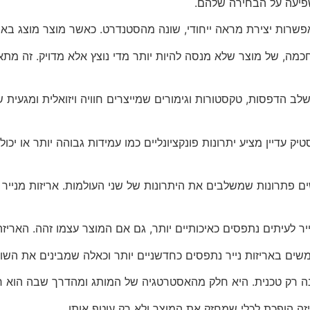
שפיעה על הבחירה שלהם.
מאפשרות יצירת מראה ייחודי, שונה מהסטנדרט. כאשר מוצר מוצג באריז
כמה, של מוצר שלא מנסה להיות יותר מדי נוצץ אלא מדויק. זה מתא
שלב הדפסות, טקסטורות וגימורים שמייצרים חוויה ויזואלית ומגעית שו
ק עדיין מציע יתרונות פונקציונליים כמו עמידות גבוהה יותר או יכו
ים פתרונות שמשלבים את היתרונות של שני העולמות. אריזות מנייר
יר לעיתים נתפסים כאיכותיים יותר, גם אם המוצר עצמו זהה. האר
שים באריזות נייר נתפסים כחדשניים יותר וכאלה שמבינים את השו
אינה רק טכנית. היא חלק מהאסטרטגיה של המותג ומהדרך שבה הוא ר
ה הופכת לכלי שמחזק את המוצר ולא רק עוטף אותו.