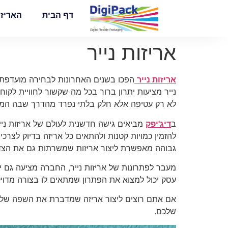
לתוכן
דף הבית
האריזו
אריזות נייר
אריזות נייר
הפכו בשנים האחרונות לבחירה מועדפת ע
נייר מציעות יתרון ברור בכל מה שקשור לחוויית לקו
לא רק עטיפה אלא חלק בלתי נפרד מהדרך שבה המו
ב
דיג'יפק
מביאים גישה חדשנית לעולם של אריזות ניי
להזמין כמויות קטנות ולהתאים כל אריזה בדיוק לצרכ
גבוהה מאפשרת ליצור אריזות שמשרתות גם את הצד הש
מעבר לפתרונות של אריזות נייר, החברה מציעה גם י
עסק יכול למצוא את הפתרון שמתאים לו בצורה מדויק
אם אתם רוצים ליצור אריזה שמדברת את השפה של 
שלכם.