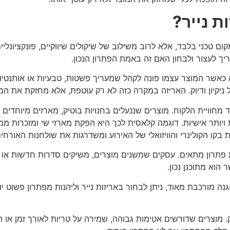
ת נייר?
 טכני בלבד, אלא לרוב משילוב של שיקולים שיווקיים, פונקציונלי
יך לעצור ולבחון האם זה באמת הפתרון הנכון.
אשר המוצר עצמו פונה לקהל שמעריך פשטות, טבעיות או אותנטיות. 
 ניקיון ודיוק. האריזה במקרה כזה לא רק עוטפת, אלא מחזקת את המ
חוויית הלקוח. מוצרים שננעלים בחנויות בוטיק, מארזים מיוחדים א
 ויותר אישיות. דוגמה קלאסית לכך היא הפקת מארזי שי ומזכרות מ
קו הקולינרי והוויזואלי של האירוע ומשדרגות את שולחנות האורחים
יות פתרון מתאים. עסקים שמשנים מוצרים, משיקים סדרות חדשות או
הוא מתוכנן נכון.
 מורכבת מאוד, ניתן לבחור באריזות נייר וליהנות מפתרון פשוט יות
. מוצרים שדורשים אטימות גבוהה, שמירה על טריות לאורך זמן או ה