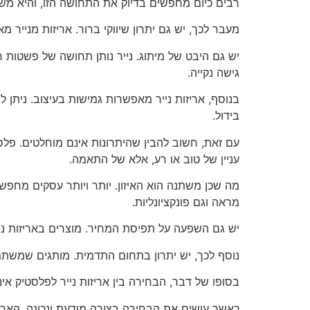
רבים כיום מחפשים בדיוק את התחושה הזו, והיא מ
מעבר לכך, יש גם יתרון שיווקי ברור. אריזות מנייר 
יש גם היבט של מיתוג. נייר נותן תחושה של פשטות ח
גישה נקייה.
בנוסף, אריזות נייר מאפשרות גמישות בעיצוב. ניתן ל
בידול.
עם זאת, חשוב להבין שהיתרונות אינם מוחלטים. פלסטי
עניין של טוב או רע, אלא של התאמה.
מה שכן משתנה הוא האיזון. יותר ויותר עסקים מחפש
מראה וגם פונקציונליות.
יש גם השפעה על תפיסת המחיר. מוצרים באריזות ני
נוסף לכך, יש יתרון בתחום התדמית. מותגים שמשתמ
בסופו של דבר, הבחירה בין אריזות נייר לפלסטיק 
כאשר עושים את הבחירה בצורה מודעת ונכונה, האריז