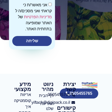
אני מאשר/ת כי
קראתי ואני מסכים/ה ל
מדיניות הפרטיות
של
האתר שמופיעה
בתחתית האתר.
שליחה
יצירת
ניווט
מידע
קשר
מהיר
מקצועי
0505455765
0505455765
אריזות
דף הבית
קוסמטיקה:
yiftach@digipack.co.il
האריזות
איך
קישורים
שלנו